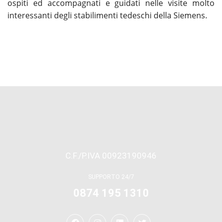
ospiti ed accompagnati e guidati nelle visite molto
interessanti degli stabilimenti tedeschi della Siemens.
C.F./P.IVA 00923190946
SUPPORTO 24/7
0874 195 1310