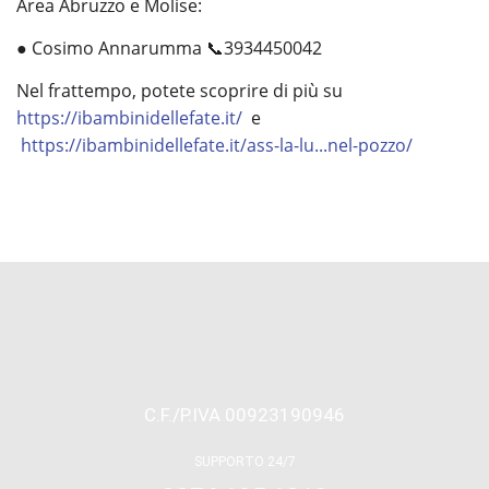
Area Abruzzo e Molise:
● Cosimo Annarumma 📞3934450042
Nel frattempo, potete scoprire di più su
https://ibambinidellefate.it/
e
https://ibambinidellefate.it/ass-la-lu...nel-pozzo/
C.F./P.IVA 00923190946
SUPPORTO 24/7